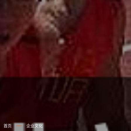
首页
企业文化