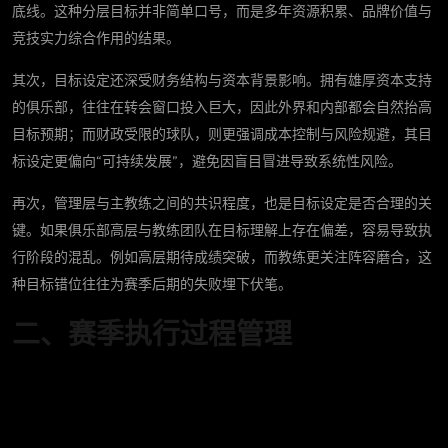
底线。这种分层目标并非简单口号，而是多年资源积累、品牌价值与
竞技实力综合作用的结果。
其次，目标设定还深受财务结构与资本背景影响。拥有雄厚资本支持
的俱乐部，往往在转会窗口投入巨大，因此外界和内部都会自然抬高
目标预期；而财政受限的球队，则更强调成本控制与风险规避，其目
标设定更偏向“可持续发展”，避免因盲目冒进导致系统性风险。
再次，管理层与主教练之间的共识程度，也是目标设定是否合理的关
键。如果俱乐部高层与教练团队在目标理解上存在偏差，容易导致执
行阶段的混乱。例如高层期待成绩突破，而教练更关注阵容磨合，这
种目标错位往往为赛季后期的失败埋下伏笔。
二、赛季执行过程管理
目标一旦设定，执行过程中的管理能力便成为决定完成度的核心因
素。英超赛程密集，联赛、杯赛与欧战交织，球队需要在不同战线间
进行优先级排序，这对教练团队的轮换策略、训练计划和心理管理提