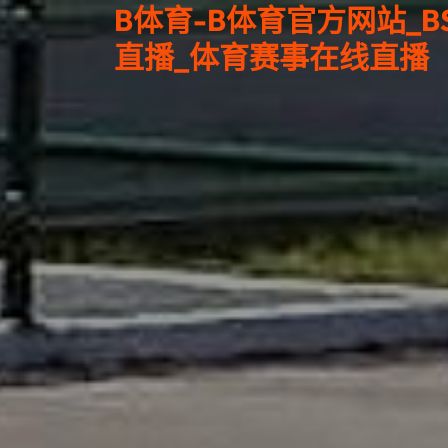
B体育-B体育官方网站_BS
直播_体育赛事在线直播