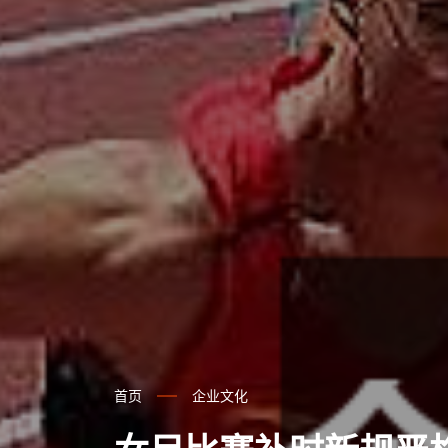
首页
企业文化