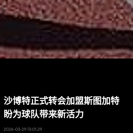
沙博特正式转会加盟斯图加特
盼为球队带来新活力
2026-03-29 13:01:29