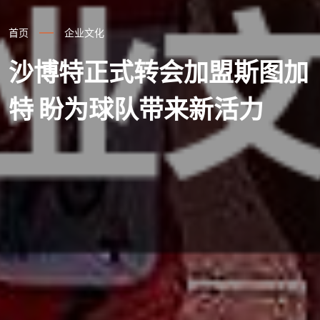
首页
企业文化
沙博特正式转会加盟斯图加
特 盼为球队带来新活力