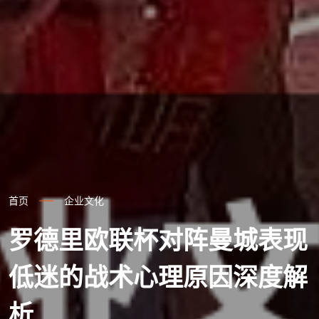
首页
企业文化
罗德里欧联杯对阵曼城表现
低迷的战术心理原因深度解
析