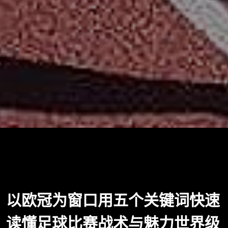
以欧冠为窗口用五个关键词快速
读懂足球比赛战术与魅力世界级