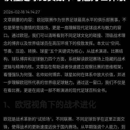
2026-02-18 14:14:27
文章摘要的内容： 欧冠联赛作为世界足球最高水平的俱乐部赛事，不
仅是荣誉与激情的竞技场，更是一扇理解现代足球战术与魅力的窗
口。通过欧冠，我们可以清晰看到不同足球文化的碰撞、顶级战术理
念的博弈以及世界级球员在高压环境下的极致发挥。本文以“空间、
节奏、压迫、转换、球星”五个关键词为核心，从战术演进、比赛结
构、球队博弈和足球魅力四个方面，系统解读欧冠赛场上隐藏的战术
逻辑与精神内核。文章旨在帮助读者快速建立观察比赛的思维框架，
看懂强队为何强、名帅如何博弈、球星如何在体系中放大价值，并进
一步理解欧冠所代表的世界级足球魅力。通过这一窗口，我们不仅是
在看比赛，更是在阅读一部不断演进的现代足球百科全书。
1、欧冠视角下的战术进化
欧冠是战术革新的“试验场”。不同联赛、不同足球哲学在这里正面交
锋，使得战术的更新速度远快于国内赛场。从早期强调个人能力，到