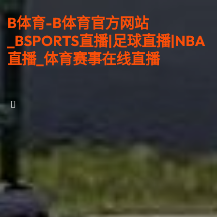
B体育-B体育官方网站
_BSPORTS直播|足球直播|NBA
直播_体育赛事在线直播