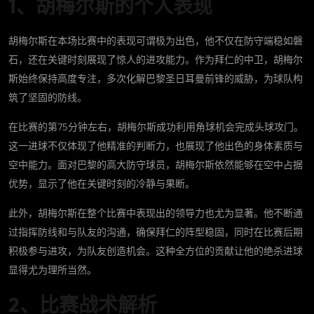
1、胡梅尔斯的个人表现
胡梅尔斯在本场比赛中的表现可谓极为出色，他不仅在防守端稳如磐
石，还在关键时刻展现了惊人的进攻能力。作为拜仁的中卫，胡梅尔
斯始终保持高度专注，多次化解巴黎圣日耳曼前锋的威胁，为球队构
筑了坚固的防线。
在比赛的第75分钟左右，胡梅尔斯成功利用角球机会完成头球攻门。
这一进球不仅体现了他精准的判断力，也展现了他出色的身体素质与
空中能力。面对巴黎的高大防守球员，胡梅尔斯依然能够在空中占据
优势，显示了他在关键时刻的冷静与果断。
此外，胡梅尔斯在整个比赛中表现出的领导力也尤为显著。他不断通
过指挥防线和与队友的沟通，确保拜仁的阵型稳固，同时在比赛后期
积极参与进攻，为队友创造机会。这种全方位的贡献让他的绝杀进球
显得尤为理所当然。
2、比赛战术解析