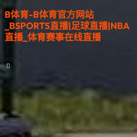
B体育-B体育官方网站
_BSPORTS直播|足球直播|NBA
直播_体育赛事在线直播