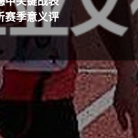
德甲关键战表
析赛季意义评