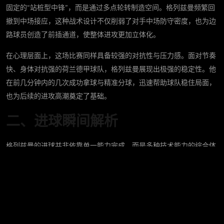
固定的“站桩型中锋”，而是通过多点轮转制造空间。格列兹曼频繁回
撤到中场接应，这种战术设计不仅削弱了对手中场防守密度，也为边
路球员创造了前插通道，使整体进攻更加立体化。
在心理层面上，这场比赛同样具备较强的对抗性与压力感。面对节奏
快、身体对抗强的荷兰德甲球队，格列兹曼展现出极强的稳定性。他
在前几分钟内的几次成功拿球与精准分球，迅速帮助球队稳住局面，
也为后续的进攻高潮奠定了基础。
二、进球瞬间解析
格列兹曼的进球并非依靠单一能力完成，而是多种技术能力的综合体
现。首先是跑位意识，他在禁区前沿的移动极具迷惑性，常常通过小
幅度变向摆脱防守者的盯防，为自己创造出半步起脚空间，这在高强
度防守环境下尤为关键。
在射门技术层面，他展现了极强的脚法控制能力。无论是推射远角还
是低平球抽射，脚部触球的部位选择都极为精准，使得皮球在飞行轨