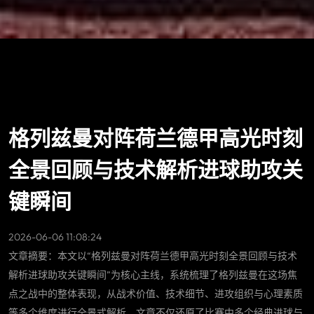
格列兹曼对阵荷兰德甲高光时刻
全景回顾与技术解析进球助攻关
键瞬间
2026-06-06 11:08:24
文章摘要：本文以“格列兹曼对阵荷兰德甲高光时刻全景回顾与技术
解析进球助攻关键瞬间”为核心主线，系统梳理了格列兹曼在这场焦
点之战中的整体表现，从战术价值、技术细节、进攻组织与心理素质
等多个维度进行全景式解析。文章不仅还原了比赛中多个经典进球与