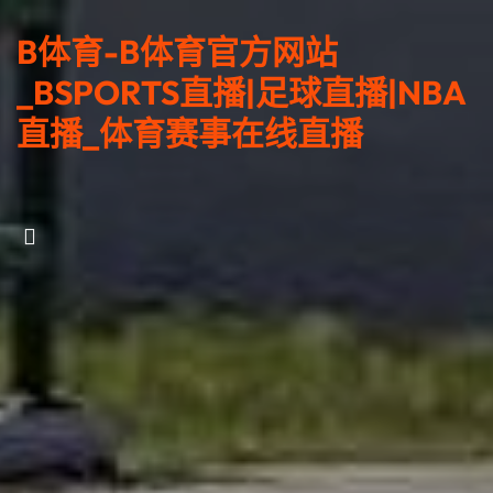
B体育-B体育官方网站
_BSPORTS直播|足球直播|NBA
直播_体育赛事在线直播