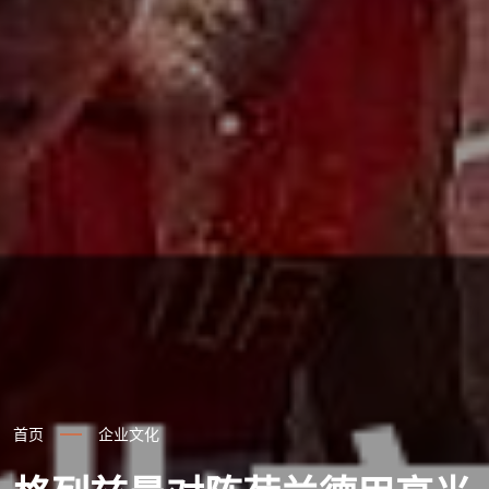
首页
企业文化