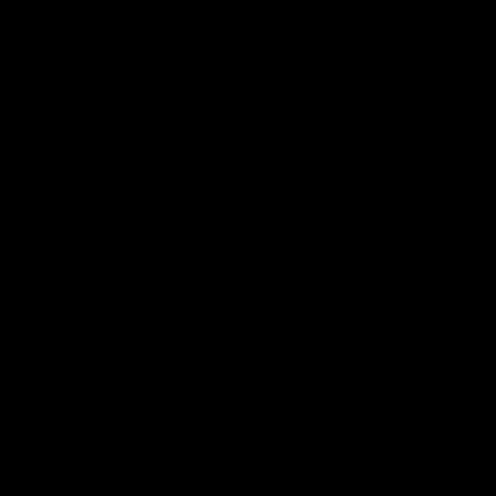
精品项目
企业文化
公司服务
咨询bsports
XML
订阅我们的邮箱