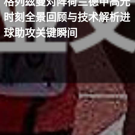
格列兹曼对阵荷兰德甲高光
时刻全景回顾与技术解析进
球助攻关键瞬间