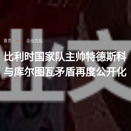
首页
企业文化
比利时国家队主帅特德斯科
与库尔图瓦矛盾再度公开化