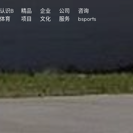
认识B
精品
企业
公司
咨询
体育
项目
文化
服务
bsports