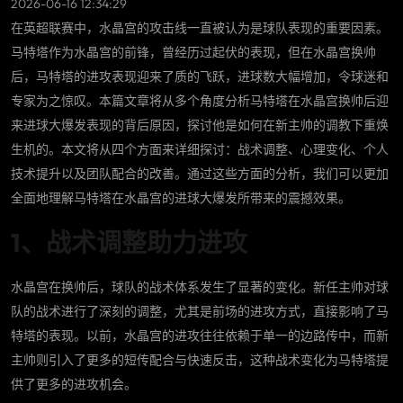
2026-06-16 12:34:29
在英超联赛中，水晶宫的攻击线一直被认为是球队表现的重要因素。
马特塔作为水晶宫的前锋，曾经历过起伏的表现，但在水晶宫换帅
后，马特塔的进攻表现迎来了质的飞跃，进球数大幅增加，令球迷和
专家为之惊叹。本篇文章将从多个角度分析马特塔在水晶宫换帅后迎
来进球大爆发表现的背后原因，探讨他是如何在新主帅的调教下重焕
生机的。本文将从四个方面来详细探讨：战术调整、心理变化、个人
技术提升以及团队配合的改善。通过这些方面的分析，我们可以更加
全面地理解马特塔在水晶宫的进球大爆发所带来的震撼效果。
1、战术调整助力进攻
水晶宫在换帅后，球队的战术体系发生了显著的变化。新任主帅对球
队的战术进行了深刻的调整，尤其是前场的进攻方式，直接影响了马
特塔的表现。以前，水晶宫的进攻往往依赖于单一的边路传中，而新
主帅则引入了更多的短传配合与快速反击，这种战术变化为马特塔提
供了更多的进攻机会。