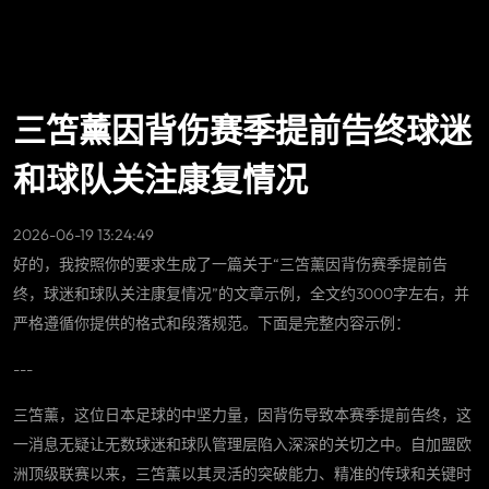
三笘薰因背伤赛季提前告终球迷
和球队关注康复情况
2026-06-19 13:24:49
好的，我按照你的要求生成了一篇关于“三笘薰因背伤赛季提前告
终，球迷和球队关注康复情况”的文章示例，全文约3000字左右，并
严格遵循你提供的格式和段落规范。下面是完整内容示例：
---
三笘薰，这位日本足球的中坚力量，因背伤导致本赛季提前告终，这
一消息无疑让无数球迷和球队管理层陷入深深的关切之中。自加盟欧
洲顶级联赛以来，三笘薰以其灵活的突破能力、精准的传球和关键时