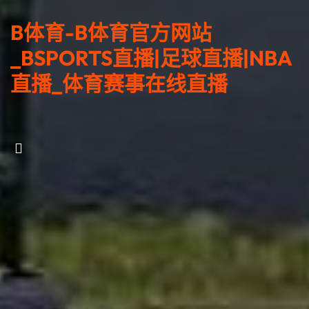
B体育-B体育官方网站
_BSPORTS直播|足球直播|NBA
直播_体育赛事在线直播