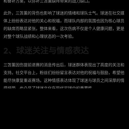
和替补方案，以弥补三笘薰缺阵带来的战力缺口。
此外，三笘薰的背伤也影响了球迷的情绪和球队士气。球迷在社交媒
体上纷纷表达对他的关心和祝福，而球队内部的氛围也因为核心球员
的缺席而略显紧张。整体来看，这次伤病不仅是个人健康问题，更是
对整个球队战绩和心理状态的一次考验。
2、球迷关注与情感表达
三笘薰因伤提前退赛的消息传出后，球迷群体表现出了高度的关注和
支持。社交平台上，粉丝们纷纷留言表达对他的祝福与鼓励，希望他
能尽快康复重返赛场。这种情感表达体现了球迷与球员之间深厚的情
感纽带，也凸显了球迷文化在现代足球中的重要性。