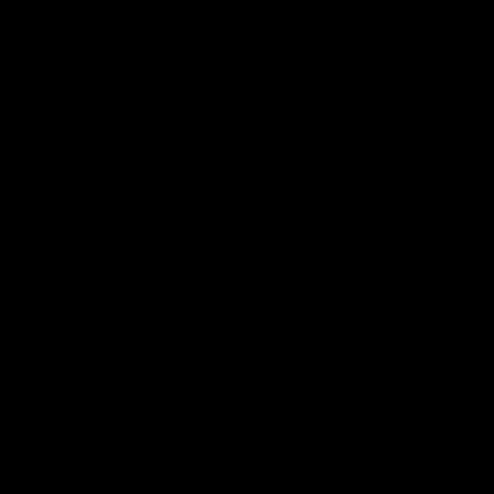
导航
网站首页
认识B体育
精品项目
企业文化
公司服务
咨询bsports