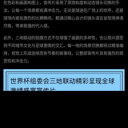
在色彩和画面构图上，宣传片采用了高饱和度和动态镜头切换的手
法，让每一个场景都充满冲击力。无论是球迷在广场上的欢呼，还是
球场内紧张激烈的比赛瞬间，都通过精心设计的镜头语言呈现得淋漓
尽致，带来极强的代入感。
此外，三地联动的拍摄方式不仅增强了画面的多样性，也让观众感受
到不同城市文化与足球激情的交汇。每一地的场景切换都经过精准编
排，视觉上形成连续而有节奏的故事线，让整部宣传片具有强烈的观
赏性和冲击力。