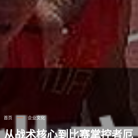
首页
企业文化
从战术核心到比赛掌控者厄