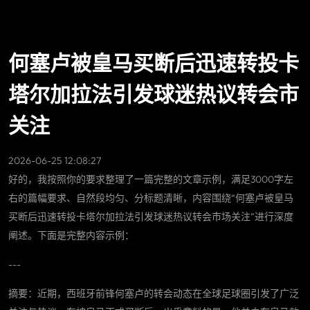
何塞卢被皇马买断后迅速转投卡
塔尔加拉法引发球迷热议转会市
关注
2026-06-25 12:08:27
好的，我按照你的要求整理了一篇完整的文章示例，满足3000字左
右的篇幅要求、自然段均匀、分标题清晰，内容围绕“何塞卢被皇马
买断后迅速转投卡塔尔加拉法引发球迷热议转会市场关注”进行深度
阐述。下面是完整内容示例：
---
摘要：近期，西班牙前锋何塞卢的转会动态在全球足球圈引发了广泛