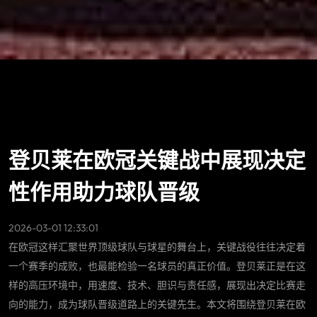
登贝莱在欧冠关键战中展现决定
性作用助力球队晋级
2026-03-01 12:33:01
在欧冠这样汇聚世界顶级球队与球星的舞台上，关键战役往往决定着
一个赛季的成败，也最能检验一名球员的真正价值。登贝莱正是在这
样的高压环境中，用速度、技术、胆识与责任感，展现出决定比赛走
向的能力，成为球队晋级道路上的关键先生。本文将围绕登贝莱在欧