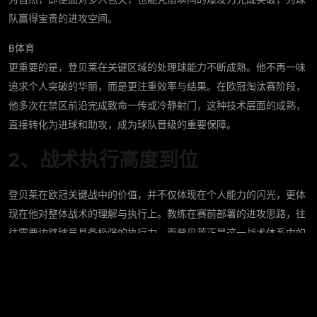
队赢得宝贵的进攻空间。
B体育
更重要的是，登贝莱在关键区域的处理球能力不断成熟。他不再一味
追求个人突破的华丽，而是更注重效率与结果。在欧冠淘汰赛阶段，
他多次在禁区前沿完成致命一传或冷静射门，这种技术层面的成熟，
直接转化为进球和助攻，成为球队晋级的重要保障。
2、战术执行高度到位
登贝莱在欧冠关键战中的价值，并不仅体现在个人能力的闪光，更体
现在他对整体战术的理解与执行上。教练在赛前部署的进攻思路，往
往需要边路球员具备极强的执行力，而登贝莱正是这一战术体系中的
重要一环。
在需要拉开场地宽度时，登贝莱能够严格按照战术要求站住边路，通
过无球跑动牵制对手防线，为中路队友创造空间。而当球队需要加强