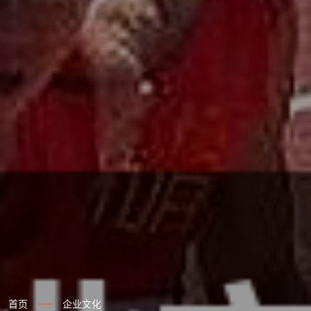
首页
企业文化