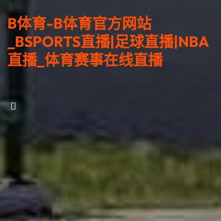
B体育-B体育官方网站
_BSPORTS直播|足球直播|NBA
直播_体育赛事在线直播