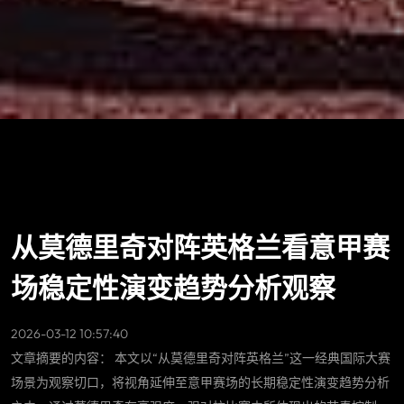
从莫德里奇对阵英格兰看意甲赛
场稳定性演变趋势分析观察
2026-03-12 10:57:40
文章摘要的内容： 本文以“从莫德里奇对阵英格兰”这一经典国际大赛
场景为观察切口，将视角延伸至意甲赛场的长期稳定性演变趋势分析