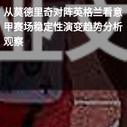
从莫德里奇对阵英格兰看意
甲赛场稳定性演变趋势分析
观察