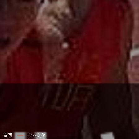
首页
企业文化