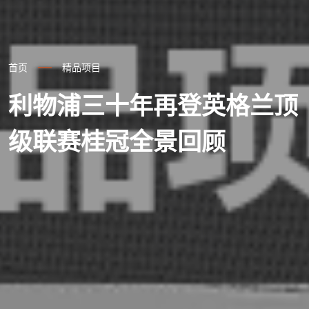
首页
精品项目
利物浦三十年再登英格兰顶
级联赛桂冠全景回顾