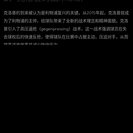
克洛普的到来被认为是利物浦复兴的关键。从2015年起，克洛普就成
为了利物浦的主帅，给球队带来了全新的战术理念和精神面貌。克洛
普引入了高压逼抢（gegenpressing）战术，这一战术强调球员在失
去球权后的快速反抢，使得球队在比赛中占据主动，压迫对手，从而
提高进攻效率并减少防守压力。
此外，克洛普非常注重球队的团队合作与凝聚力，他的战术不仅仅依
赖个别球员的个人能力，而是将每个球员放置在团队框架中，强调全
场高位压迫与攻守转换的流畅性。通过这种战术体系的打造，利物浦
展现出强大的进攻火力和无可匹敌的防守体系，球队的整体实力得到
了全面提升。
克洛普的战术革新不仅仅是在联赛中获得成功，也使得利物浦在欧洲
赛场上屡创佳绩。2019年，利物浦赢得了欧冠冠军，2020年他们再
度以破纪录的优势夺得英超冠军，证明了克洛普的战术不仅仅适应了
英超的高强度竞争，也在欧洲顶级赛事中占据了一席之地。