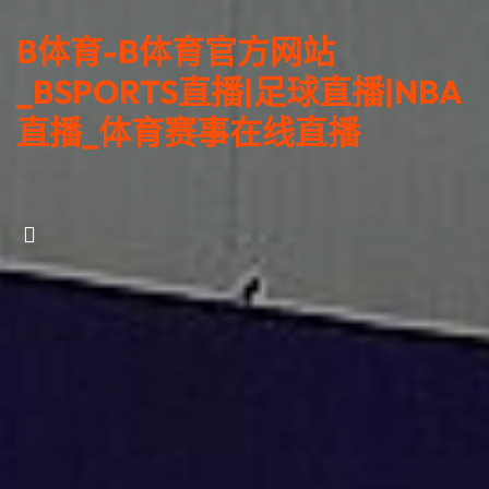
B体育-B体育官方网站
_BSPORTS直播|足球直播|NBA
直播_体育赛事在线直播