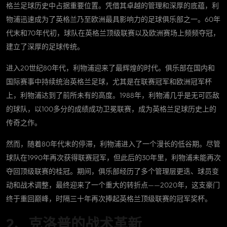
格兰足球历史中占据重要位置。凭借其卓越的管理和深厚的底蕴，利
物浦迅速成为了英格兰乃至欧洲最具影响力的足球俱乐部之一。60年
代末和70年代初，球队在英格兰顶级联赛以及欧洲赛场上频频夺冠，
建立了深厚的足球传统。
进入20世纪80年代，利物浦迎来了最辉煌的时代。俱乐部在国内和
国际赛事中持续统治英格兰足球，尤其是在联赛冠军和欧洲冠军杯
上，利物浦达到了前所未有的高度。1988年，利物浦几乎是无可匹敌
的球队，以100多分的成绩成功卫冕联赛，成为英格兰足球历史上的
传奇之作。
然而，随着80年代末的停滞，利物浦进入了一个漫长的低谷期。尽管
球队在1990年再次获得联赛冠军，但此后的30年里，利物浦未能再次
夺回顶级联赛的桂冠。期间，俱乐部经历了多个管理层更迭、球员变
动和战术调整，最终迎来了一个重大的转折点——2020年，这支豪门
终于重回巅峰，时隔三十年再次捧起英格兰顶级联赛的冠军奖杯。
2、克洛普的战术革新