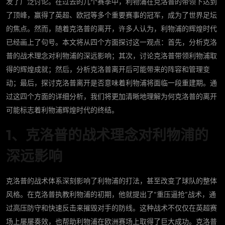
发了广泛讨论。在过去的几个赛季中，利物浦在克洛普的带领下达到
了顶峰，赢得了英超、欧冠等多个重要赛事的冠军，成为了世界足坛
的焦点。然而，随着克洛普的离开，许多人认为，利物浦的辉煌时代
已经画上了句号。本文将从四个方面探讨这一观点：首先，分析克洛
普的战术理念对利物浦的深远影响；其次，讨论克洛普带领利物浦取
得的辉煌成就；然后，分析克洛普离开后可能带来的阵容和管理变
动；最后，探讨克洛普离开是否意味着利物浦将面临一段重建期。通
过这四个方面的详细分析，我们将更加清晰地理解为何克洛普的离开
可能标志着利物浦辉煌时代的终结。
1、克洛普的战术理念对利物浦的
深远影响
克洛普的战术体系深刻影响了利物浦的打法，甚至改变了球队的整体
风格。在克洛普执教利物浦的初期，他就提出了“重压逼抢”战术，通
过高压防守和快速反击来摧毁对手的防线。这种战术不仅仅在英超赛
场上屡屡奏效，也帮助利物浦在欧洲赛场上取得了巨大成功。克洛普