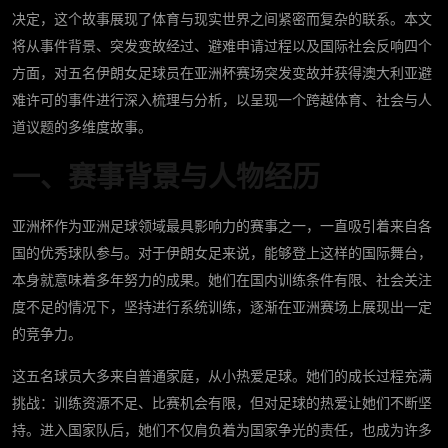
决定，这个故事展现了体育与现实世界之间紧密而复杂的联系。本文
将从事件背景、突发变故经过、避难申请过程以及国际社会反响四个
方面，对五名伊朗女足球员在亚洲杯赛场突发变故并获得澳大利亚避
难许可的事件进行深入梳理与分析，以呈现一个跨越体育、社会与人
道议题的多维度故事。
一、赛事背景与人物经历
亚洲杯作为亚洲足球领域最具影响力的赛事之一，一直吸引着来自各
国的优秀球队参与。对于伊朗女足来说，能够登上这样的国际舞台，
本身就意味着多年努力的成果。她们在国内训练条件有限、社会关注
度不足的情况下，坚持进行系统训练，逐渐在亚洲赛场上展现出一定
的竞争力。
这五名球员大多来自普通家庭，从小热爱足球。她们的成长过程充满
挑战：训练资源不足、比赛机会有限，但对足球的热爱让她们不断坚
持。进入国家队后，她们不仅肩负着为国家争光的责任，也成为许多