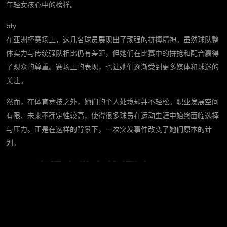
年轻女孩心中的榜样。
bty
在亚洲杯赛场上，这几名球员展现出了顽强的拼搏精神。虽然球队整
体实力与传统强队相比仍有差距，但她们在比赛中的拼抢和配合赢得
了观众的尊重。赛场上的表现，也让她们逐渐受到更多媒体和球迷的
关注。
然而，在体育竞技之外，她们的个人处境却并不轻松。职业发展空间
有限、未来不确定性较高，使得很多球员在运动生涯中始终面临选择
与压力。正是在这样的背景下，一次突发事件改变了她们原本的计
划。
二、赛场突发变故经过
亚洲杯比赛期间，一系列突发情况让这五名球员陷入复杂局面。最初
只是一些与球队管理和外界环境相关的问题，但随着事态发展，局势
逐渐变得紧张。球员们开始担心自己回国后可能面临的压力与不确定