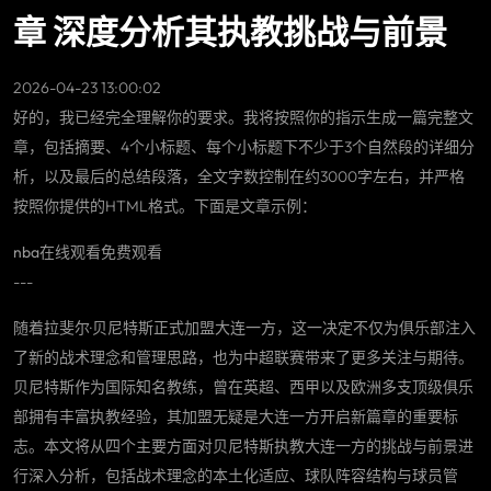
章 深度分析其执教挑战与前景
2026-04-23 13:00:02
好的，我已经完全理解你的要求。我将按照你的指示生成一篇完整文
章，包括摘要、4个小标题、每个小标题下不少于3个自然段的详细分
析，以及最后的总结段落，全文字数控制在约3000字左右，并严格
按照你提供的HTML格式。下面是文章示例：
nba在线观看免费观看
---
随着拉斐尔·贝尼特斯正式加盟大连一方，这一决定不仅为俱乐部注入
了新的战术理念和管理思路，也为中超联赛带来了更多关注与期待。
贝尼特斯作为国际知名教练，曾在英超、西甲以及欧洲多支顶级俱乐
部拥有丰富执教经验，其加盟无疑是大连一方开启新篇章的重要标
志。本文将从四个主要方面对贝尼特斯执教大连一方的挑战与前景进
行深入分析，包括战术理念的本土化适应、球队阵容结构与球员管