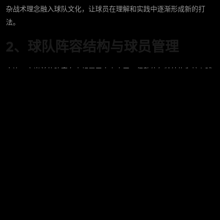
杂战术理念融入球队文化，让球员在理解和实践中逐渐形成新的打
法。
2、球队阵容结构与球员管理
大连一方当前的阵容在中超属于中上水平，但整体年龄结构和核心球
员经验存在一定不足。贝尼特斯需要评估每位球员的特点，合理分配
场上位置，并根据战术需要进行调整或引援。
在球员管理方面，贝尼特斯以严格而人性化的方式著称。他不仅关注
球员的体能和技术，更强调心理状态和职业态度。这种管理方式能够
激发球员潜力，但同时也需要时间来建立相互信任和沟通机制。
此外，年轻球员的培养和融入是贝尼特斯必须面对的重要任务。通过
科学训练和比赛轮换，他可以逐步培养出能够承担重任的新生力量，
为俱乐部打造长期竞争力奠定基础。
3、联赛竞争环境的复杂性