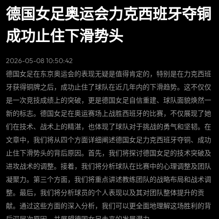
德国女足奥运会力克西班牙夺铜
成功止住下滑势头
2026-05-08 10:50:42
德国女足在东京奥运会的表现无疑是值得肯定的，特别是在力克西班
牙获得铜牌之后，成功止住了球队在近几年内的下滑趋势。这不仅仅
是一次竞技成绩上的突破，更是德国女足自信重建、球队面貌焕然一
新的标志。德国女足在奥运赛场上战胜西班牙的比赛，不仅展现了她
们在技术、战术上的精湛，也体现了球队对于挑战的勇气和坚韧。在
文章中，我们将从四个方面详细阐述德国女足力克西班牙夺铜、成功
止住下滑势头的背后原因。首先，我们将探讨德国女足的技术突破及
进攻战术的调整。接着，我们将分析球队在比赛中的心理调整及团队
凝聚力。第三个方面，我们将重点讲述教练团队的战略布局和战术调
整。最后，我们将分析球员的个人表现以及其对团队整体提升的贡
献。通过这些方面的深入分析，我们可以更全面地理解这场胜利的背
后深层次原因，并展望德国女足未来的发展潜力。