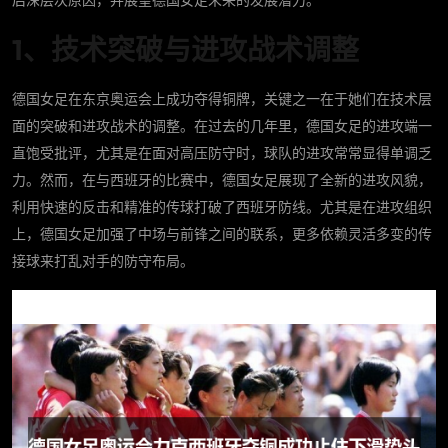
1、技术突破与进攻战术调整
德国女足在东京奥运会上成功夺得铜牌，关键之一在于她们在技术层
面的突破和进攻战术的调整。在过去的几年里，德国女足的进攻端一
直饱受批评，尤其是在面对高压防守时，球队的进攻常常显得单调乏
力。然而，在与西班牙的比赛中，德国女足展现了全新的进攻风貌，
利用快速的反击和精准的传球打破了西班牙防线。尤其是在进攻组织
上，德国女足加强了中场与前锋之间的联系，更多依赖灵活多变的传
接球来打乱对手的防守布局。