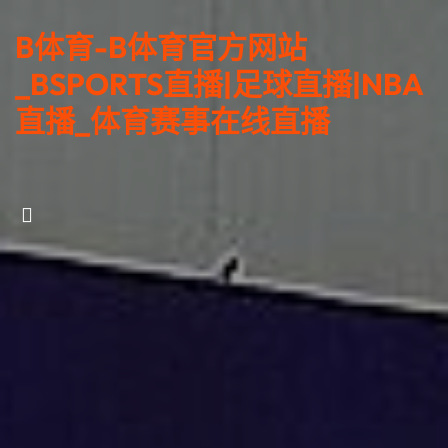
B体育-B体育官方网站
_BSPORTS直播|足球直播|NBA
直播_体育赛事在线直播