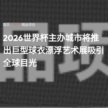
首页
精品项目
2026世界杯主办城市将推
出巨型球衣漂浮艺术展吸引
全球目光