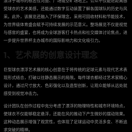
漂浮于城市的标志性河道、广场或空旷场地上。公众不仅能近距离感
受球衣的艺术美感，还能通过数字互动装置了解各国球队的历史与风
采。此外，该展览还融入了环保理念，采用可回收材料和节能技术，
为世界级体育盛会赋予可持续发展的示范意义。整场展览不仅是视觉
与感官的盛宴，也将成为全球游客打卡热点和社交媒体讨论焦点，进
一步提升世界杯主办城市的国际影响力和文化吸引力。
1、艺术展的创意设计理念
巨型球衣漂浮艺术展的核心创意在于将传统的足球元素与现代艺术表
现形式结合，打破以往静态展示的局限。每件球衣都经过艺术家精心
设计，通过尺寸放大、色彩强化以及造型创新，让观众能够从远处就
感受到视觉冲击力。
设计团队在创作过程中充分考虑了漂浮的物理特性和城市环境特点，
使球衣不仅能够稳定悬浮，还能在风的推动下产生微妙的摆动效果。
这种动态展示增强了观赏性，也体现了足球运动中灵活多变、不断追
求突破的精神。