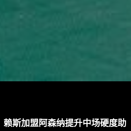
赖斯加盟阿森纳提升中场硬度助