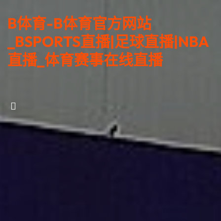
B体育-B体育官方网站
_BSPORTS直播|足球直播|NBA
直播_体育赛事在线直播