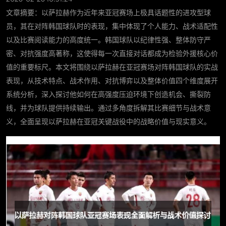
文章摘要：以萨拉赫作为近年来亚冠赛场上极具话题性的进攻型球
员，其在对阵韩国球队时的表现，集中体现了个人能力、战术适配性
以及比赛阅读能力的高度统一。韩国球队以纪律性强、整体防守严
密、对抗强度高著称，这使得每一次直接对话都成为检验外援核心价
值的重要标尺。本文将围绕以萨拉赫在亚冠赛场对阵韩国球队的实战
表现，从技术特点、战术作用、对抗博弈以及整体价值四个维度展开
系统分析，深入探讨他如何在高强度压迫环境下创造机会、撕裂防
线，并为球队提供持续输出。通过多角度拆解其比赛细节与战术意
义，全面呈现以萨拉赫在亚冠关键战役中的战略价值与现实意义。