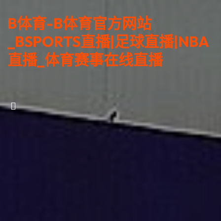
B体育-B体育官方网站
_BSPORTS直播|足球直播|NBA
直播_体育赛事在线直播