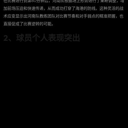
在比赛进行到第60分钟后，河南队根据场上形势进行了果断调整，增
加前场压迫和快速传递，从而成功打穿了海港的防线。这种灵活的战
术应变显示出河南队教练团队对比赛节奏和对手弱点的精准把握，也
直接促成了比赛逆转的可能。
2、球员个人表现突出
本场比赛中，河南队球员的个人能力和执行力成为胜利的关键因素。
前锋在有限的机会中展现出敏锐的门前嗅觉，两次关键射门直接改变
了比赛局势。尤其是第二粒进球，不仅体现了球员的技术水平，也反
映出在高压环境下的冷静。
中场球员在防守与组织进攻中表现出色，通过精准的传球和积极的回
防控制了比赛节奏。他们不仅在中场形成屏障，阻挡海港的推进，还
在关键时刻为前锋创造反击机会，充分体现了球员个人能力与战术执
行的高度融合。
守门员的表现同样令人瞩目，多次关键扑救为河南队保住胜利创造条