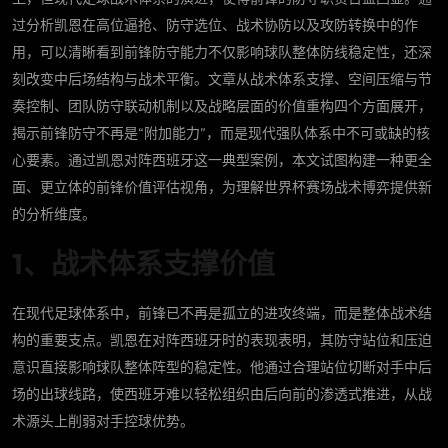
过分析凯恩在高位逼抢、防守选位、战术协防以及攻防转换中的作
用，可以清晰看到前锋防守能力不仅影响球队整体防线稳定性，还深
刻改变中后场结构与战术平衡。文章从战术体系支撑、空间压缩与节
奏控制、团队防守联动机制以及战略层面的价值重构四个方面展开，
揭示前锋防守不再是“附加能力”，而是现代强队体系中不可或缺的核
心要素。通过凯恩对阵西班牙这一典型案例，本文试图构建一种更全
面、更立体的前锋价值评估视角，为理解世界杯赛场战术博弈提供新
的分析维度。
1、战术体系支撑价值
在现代足球体系中，前锋已不再是孤立的进攻终端，而是整体战术结
构的重要支点。凯恩在对阵西班牙时的表现表明，其防守站位和压迫
意识直接影响球队整体阵型的稳定性。他通过合理站位切断对手中后
场的出球线路，使西班牙难以轻松组织由后向前的渗透式推进，从战
术源头上削弱对手控球优势。