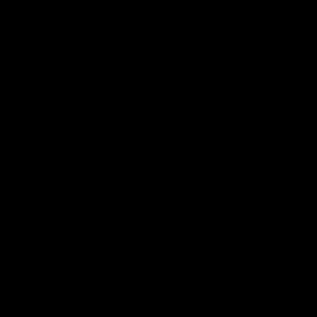
精品项目
企业文化
公司服务
咨询bsports
XML
订阅我们的邮箱