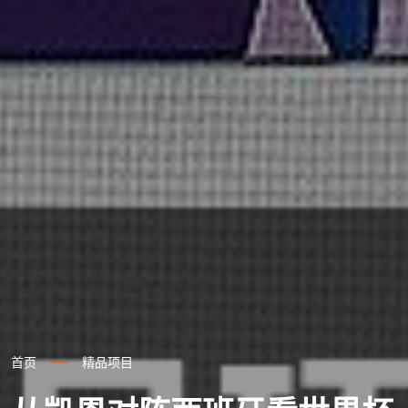
首页
精品项目