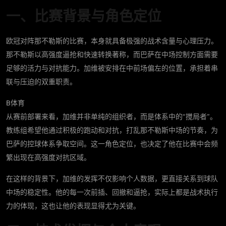
一、比赛背景与角色定位
欧冠对阵那不勒斯的比赛，本身就具备极强的战术含量与心理压力。
那不勒斯以高强度逼抢和快速转换著称，而巴萨在中场控制方面需要
足够的活力与对抗能力。加维被安排在中前场偏左的位置，承担着串
联与压迫的双重职责。
B体育
从赛前部署来看，加维并非单纯的组织者，而是体系中的“搅局者”。
教练组希望他通过积极的跑动和对抗，打乱那不勒斯中场的节奏，为
巴萨的控球体系争取空间。这一角色定位，也决定了他在比赛中会频
繁出现在高强度对抗区域。
在这样的背景下，加维的发挥不仅影响个人数据，更直接关系到球队
中场的稳定性。他的每一次前插、回撤和逼抢，实际上都是战术执行
力的体现，这也让他的表现显得尤为关键。