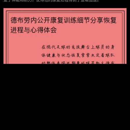
2、德布劳内的恢复进程与状态反
馈