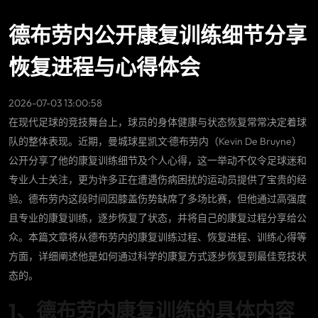
德布劳内公开康复训练细节分享
恢复进程与心得体会
2026-07-03 13:00:58
在现代足球的竞技舞台上，球员的身体健康与状态恢复常常决定着球
队的整体表现。近期，曼城球星凯文·德布劳内（Kevin De Bruyne）
公开分享了他的康复训练细节及个人心得，这一举动不仅令足球迷和
专业人士关注，更为许多正在遭遇伤病困扰的运动员提供了宝贵的经
验。德布劳内这段时间因膝盖伤势缺席了多场比赛，但他通过高强度
且专业的康复训练，逐步恢复了状态，并将自己的康复过程分享给公
众。本篇文章将从德布劳内的康复训练过程、恢复进程、训练心得等
方面，详细阐述他是如何通过科学的康复方式逐步恢复到最佳竞技状
态的。
1、德布劳内康复训练的具体内容