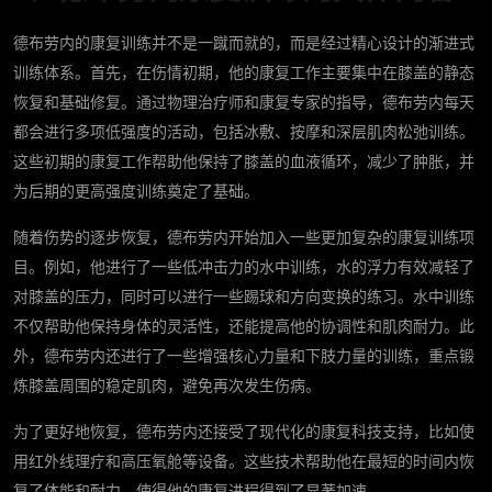
德布劳内的康复训练并不是一蹴而就的，而是经过精心设计的渐进式
训练体系。首先，在伤情初期，他的康复工作主要集中在膝盖的静态
恢复和基础修复。通过物理治疗师和康复专家的指导，德布劳内每天
都会进行多项低强度的活动，包括冰敷、按摩和深层肌肉松弛训练。
这些初期的康复工作帮助他保持了膝盖的血液循环，减少了肿胀，并
为后期的更高强度训练奠定了基础。
随着伤势的逐步恢复，德布劳内开始加入一些更加复杂的康复训练项
目。例如，他进行了一些低冲击力的水中训练，水的浮力有效减轻了
对膝盖的压力，同时可以进行一些踢球和方向变换的练习。水中训练
不仅帮助他保持身体的灵活性，还能提高他的协调性和肌肉耐力。此
外，德布劳内还进行了一些增强核心力量和下肢力量的训练，重点锻
炼膝盖周围的稳定肌肉，避免再次发生伤病。
为了更好地恢复，德布劳内还接受了现代化的康复科技支持，比如使
用红外线理疗和高压氧舱等设备。这些技术帮助他在最短的时间内恢
复了体能和耐力，使得他的康复进程得到了显著加速。