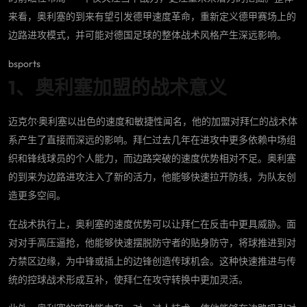
来看，奥利塞的到来有望引发德甲速度革命，重新定义德甲赛场上的
边路进攻模式，并可能对德国足球的整体战术风格产生深远影响。
bsports
1、奥利塞加盟的战术意义
迈克尔·奥利塞以出色的速度和敏捷性闻名，他的加盟对拜仁的战术体
系产生了直接而深远的影响。拜仁过去几年在进攻中更多依赖中场组
织和锋线球员的个人能力，而边路突破的速度优势相对不足。奥利塞
的到来为边路进攻注入了新的活力，他能够快速拉开防线，为队友创
造更多空间。
在战术执行上，奥利塞的速度优势可以让拜仁在反击中更具威胁。面
对对手高压逼抢，他能够快速摆脱防守者的贴身防守，将球推进到对
方禁区边缘，为中锋或插上的边锋创造传球机会。这种快速推进与传
统的控球战术形成互补，使拜仁在攻守转换中更加灵活。