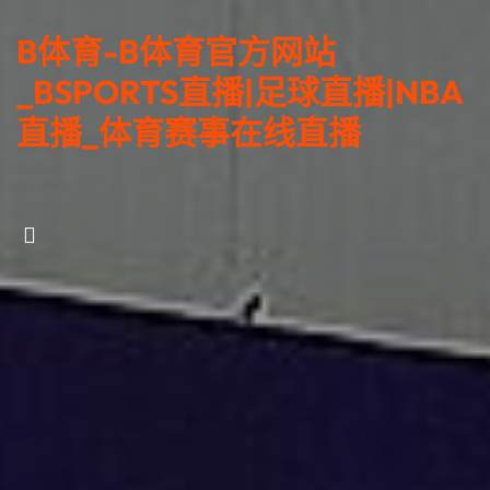
B体育-B体育官方网站
_BSPORTS直播|足球直播|NBA
直播_体育赛事在线直播