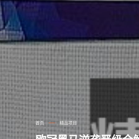
首页
精品项目