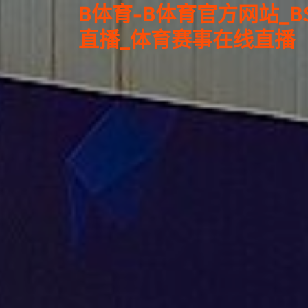
B体育-B体育官方网站_BS
直播_体育赛事在线直播