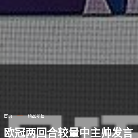
首页
精品项目
欧冠两回合较量中主帅发言