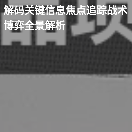
解码关键信息焦点追踪战术
博弈全景解析