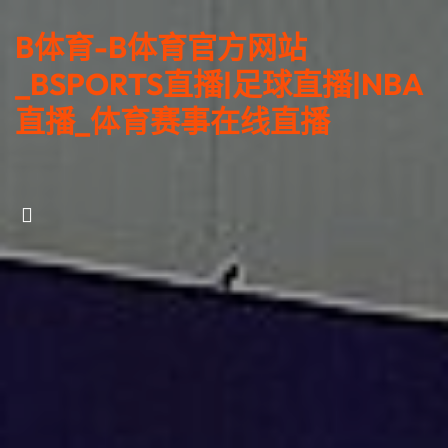
B体育-B体育官方网站
_BSPORTS直播|足球直播|NBA
直播_体育赛事在线直播