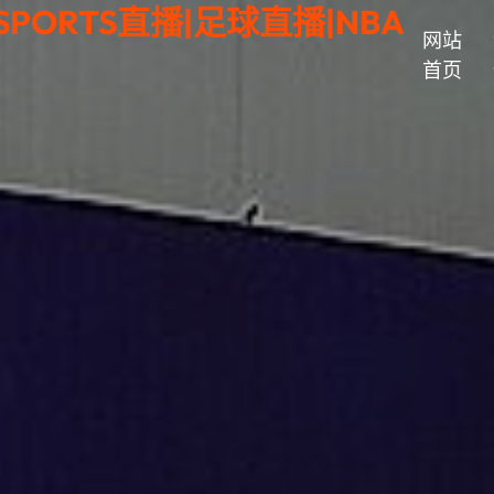
PORTS直播|足球直播|NBA
网站
首页