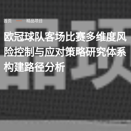
首页
精品项目
欧冠球队客场比赛多维度风
险控制与应对策略研究体系
构建路径分析