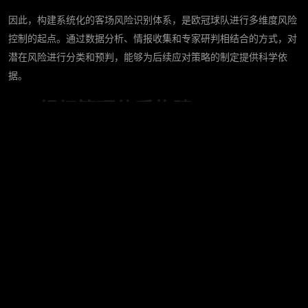
因此，构建系统化的客场风险识别体系，是欧冠球队进行多维度风险
控制的起点。通过数据分析、情报收集和专家研判相结合的方式，对
潜在风险进行分类和预判，能够为后续应对策略的制定提供科学依
据。
2、组织管理体系构建
在完成风险识别之后，科学高效的组织管理体系是将风险控制理念落
到实处的关键。欧冠球队需要在俱乐部层面建立专门的客场比赛管理
机制，对出行安排、训练计划、后勤保障和信息沟通进行统一协调，
以减少管理失误带来的次生风险。
从人员管理角度看，明确教练组、医疗团队、体能团队和后勤人员的
职责分工尤为重要。各部门在客场比赛期间需形成高效协同机制，确
保信息传递顺畅，决策执行迅速，从而提升整体应变能力。
此外，科学的赛前准备流程也是组织管理体系的重要组成部分。通过