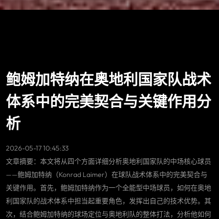
鲍姆加特纳在奥地利国家队战术
体系中的完美契合与关键作用分
析
2026-05-17 10:45:33
文章摘要：本文将从四个方面详细分析奥地利国家队的中场核心球员
——鲍姆加特纳（Konrad Laimer）在球队战术体系中的完美契合与
关键作用。首先，鲍姆加特纳作为一个全能型中场球员，如何在奥地
利国家队的战术体系中担当起重要角色，发挥出自己的技术优势。其
次，结合鲍姆加特纳的球场定位与奥地利队的整体打法，分析他如何