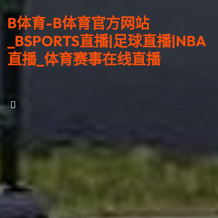
B体育-B体育官方网站
_BSPORTS直播|足球直播|NBA
直播_体育赛事在线直播