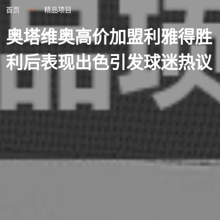
首页
精品项目
奥塔维奥高价加盟利雅得胜
利后表现出色引发球迷热议