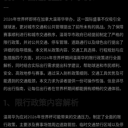
---
2026年世界杯即将在加拿大温哥华举办，这一国际盛事不仅吸引全
球球迷，更对城市交通和公共管理提出了前所未有的挑战。为了保障
赛事顺利进行和城市交通秩序，温哥华市政府已经提前制定了严格的
限行政策，并对公共交通、停车管理、道路通行以及绿色出行提出了
详细的指导措施。本文将从政策内容、交通工具选择、行程规划与应
急措施四个方面，对2026年世界杯期间温哥华的限行政策进行全面
解析，同时结合实际出行需求提出科学建议，帮助球迷和市民顺利、
安全、高效地参与赛事。通过深入剖析政策细则、交通工具优势及可
能遇到的交通瓶颈，本文力求为读者提供一份可操作性强、信息详尽
的出行指南，让每位出行者在世界杯期间都能拥有顺畅的交通体验。
1、限行政策内容解析
温哥华为应对2026年世界杯可能带来的交通压力，制定了全面的限
行政策，主要涉及赛事场馆周边道路管控、临时交通禁行区域以及停