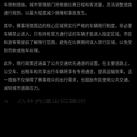
车限制措施。城市管理部门将根据比赛日程和客流量，灵活调整道路
通行规则，以最大程度减少拥堵和事故发生。
其中，赛事场馆周边的核心区域将实行严格的车辆限行制度，非必要
车辆禁止进入，只有持有官方通行证的车辆才能进入指定区域。市民
和游客需提前了解限行范围，避免在比赛期间误入禁行区域，以免受
到罚款或拖车处理。
此外，限行政策还涵盖了公共交通优先通道的设置。在主要道路上，
公交车、出租车和共享出行车辆将享有专用通道，提高运输效率。这
一措施不仅保障了赛事观众的出行需求，也鼓励市民使用公共交通，
减轻城市道路压力。
2、公共交通出行建议
鉴于限行政策对私家车的限制，公共交通成为世界杯期间出行的首选
方案。温哥华公共交通系统，包括地铁、轻轨和公交车，将在比赛期
间增加运力，延长运营时间，以应对高峰客流需求。球迷应提前购买