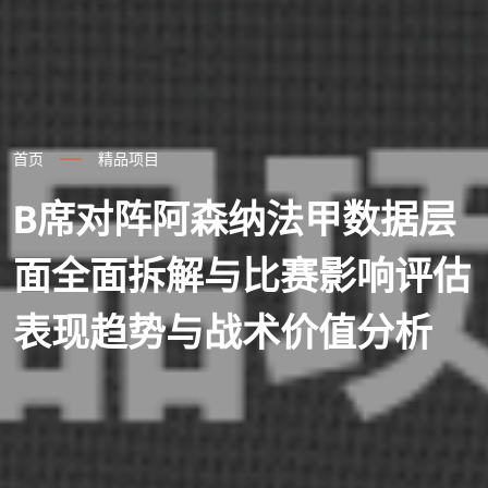
首页
精品项目
B席对阵阿森纳法甲数据层
面全面拆解与比赛影响评估
表现趋势与战术价值分析