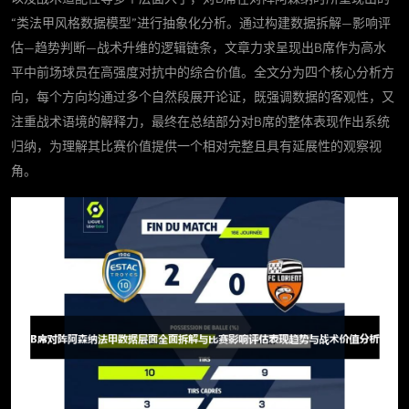
“类法甲风格数据模型”进行抽象化分析。通过构建数据拆解—影响评
估—趋势判断—战术升维的逻辑链条，文章力求呈现出B席作为高水
平中前场球员在高强度对抗中的综合价值。全文分为四个核心分析方
向，每个方向均通过多个自然段展开论证，既强调数据的客观性，又
注重战术语境的解释力，最终在总结部分对B席的整体表现作出系统
归纳，为理解其比赛价值提供一个相对完整且具有延展性的观察视
角。