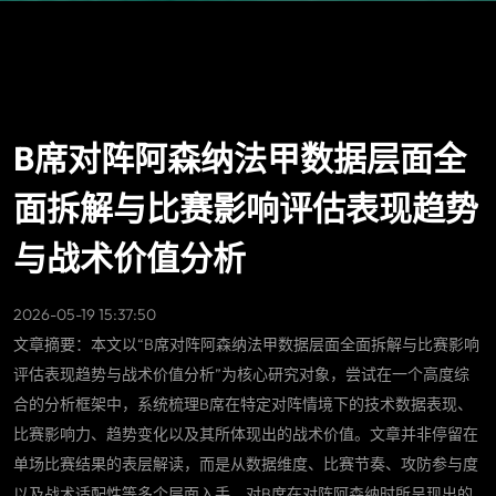
B席对阵阿森纳法甲数据层面全
面拆解与比赛影响评估表现趋势
与战术价值分析
2026-05-19 15:37:50
文章摘要：本文以“B席对阵阿森纳法甲数据层面全面拆解与比赛影响
评估表现趋势与战术价值分析”为核心研究对象，尝试在一个高度综
合的分析框架中，系统梳理B席在特定对阵情境下的技术数据表现、
比赛影响力、趋势变化以及其所体现出的战术价值。文章并非停留在
单场比赛结果的表层解读，而是从数据维度、比赛节奏、攻防参与度
以及战术适配性等多个层面入手，对B席在对阵阿森纳时所呈现出的